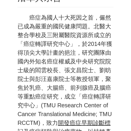
癌症為國人十大死因之首，儼然
已成為嚴重的國民健康問題。北醫大
整合學校及三附屬醫院資源所成立的
「癌症轉譯研究中心」，
於2014年獲
得頂尖大學計畫的挹注，
研究團隊由
國內外知名癌症權威及中央研究院院
士級的閻雲校長、
張文昌院士、劉昉
院士與彭汪嘉康院士等教授領軍，聚
焦於
乳癌
、
大腸癌
、
前列腺癌
及
腦癌
等重點癌症研究，成立「癌症轉譯研
究中心」(TMU Research Center of
Cancer Translational Medicine; TMU
RCCTM)，致力
開發癌症早期診斷標