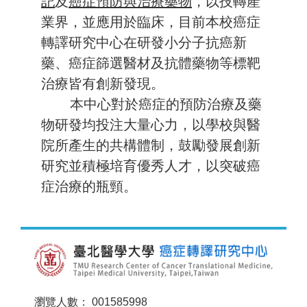
記
及
癌症預防與治療藥物
，
以技轉產
業界，並應用於臨床，
目前本校癌症
轉譯研究中心在研發小分子抗癌新
藥、
癌症篩選醫材及抗體藥物等標靶
治療皆有創新發現。
本中心對於癌症的預防治療及藥
物研發均投注大量心力，以學校與醫
院所產生的共構體制，鼓勵發展創新
研究並積極培育優秀人才，以突破癌
症治療的瓶頸。
瀏覽人數： 001585998