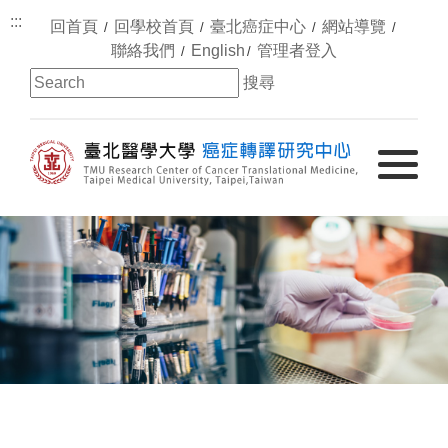
:::
回首頁
回學校首頁
臺北癌症中心
網站導覽
聯絡我們
English
管理者登入
搜尋
Toggle
navigatio